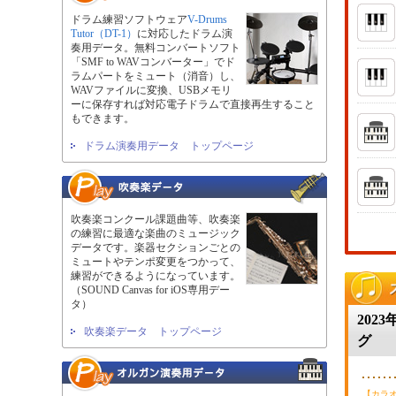
ドラム練習ソフトウェア
V-Drums
Tutor（DT-1）
に対応したドラム演
奏用データ。無料コンバートソフト
「SMF to WAVコンバーター」でド
ラムパートをミュート（消音）し、
WAVファイルに変換、USBメモリ
ーに保存すれば対応電子ドラムで直接再生すること
もできます。
ドラム演奏用データ トップページ
吹奏楽コンクール課題曲等、吹奏楽
の練習に最適な楽曲のミュージック
データです。楽器セクションごとの
ミュートやテンポ変更をつかって、
練習ができるようになっています。
（SOUND Canvas for iOS専用デー
タ）
202
吹奏楽データ トップページ
グ
【カラ