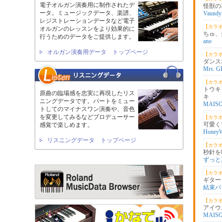
電子オルガン演奏用に制作されたデ
怪獣の
ータ。ミュージックデータ、楽譜、
Vaundy
レジストレーションデータなど電子
【カラ
オルガンのレッスンをより効果的に
ちゅ、
行うためのデータをご提供します。
ano
オルガン演奏用データ トップページ
【カラ
ダンス
Mrs. 
【カラ
トウキ
原曲の臨場感を忠実に再現したリス
キ
ニングデータです。パートをミュー
MAISO
トしてのマイナスワン演奏や、音色
を変更してみるなどプロデューサー
【カラ
可愛くて
感覚で楽しめます。
HoneyW
リスニングデータ トップページ
【カラ
秒針を
ずっと
【カラ
ギター
結束バ
【カラ
アイウエ 
MAISO