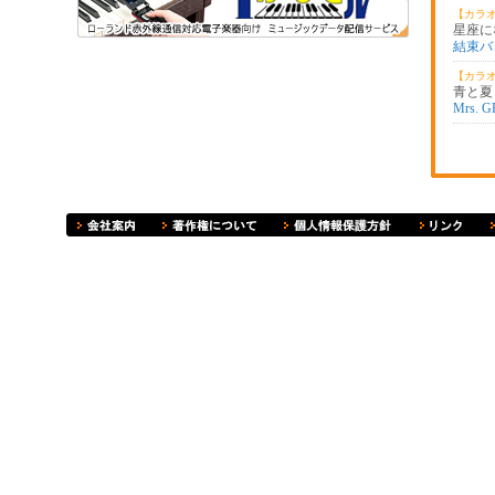
【カラ
星座に
結束バ
【カラ
青と夏
Mrs. 