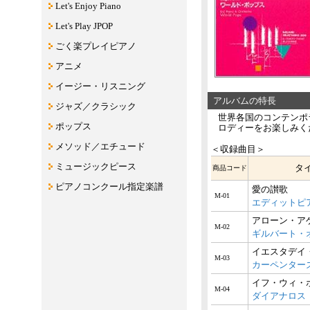
Let's Enjoy Piano
Let's Play JPOP
ごく楽プレイピアノ
アニメ
イージー・リスニング
アルバムの特長
ジャズ／クラシック
世界各国のコンテンポ
ポップス
ロディーをお楽しみく
メソッド／エチュード
＜収録曲目＞
ミュージックピース
タ
商品コード
ピアノコンクール指定楽譜
愛の讃歌
M-01
エディットピ
アローン・ア
M-02
ギルバート・
イエスタデイ
M-03
カーペンター
イフ・ウィ・
M-04
ダイアナロス