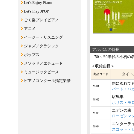
Let's Enjoy Piano
Let's Play JPOP
ごく楽プレイピアノ
アニメ
イージー・リスニング
ジャズ／クラシック
アルバムの特長
ポップス
'50～'60年代の不
メソッド／エチュード
＜収録曲目＞
ミュージックピース
タイト
商品コード
ピアノコンクール指定楽譜
雨にぬれて
M-01
バート・バ
駅馬車
M-02
ボリス・モ
エデンの東
M-03
ローゼンマ
エンターテ
M-04
スコット・