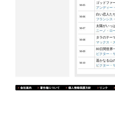
ゴッドファ
M-05
アンディー
白い恋人た
M-06
フランシス
太陽がいっ
M-07
ニーノ・ロ
タラのテー
M-08
マックス・
80日間世界
M-09
ビクター・
遥かなる山
M-10
ビクター・