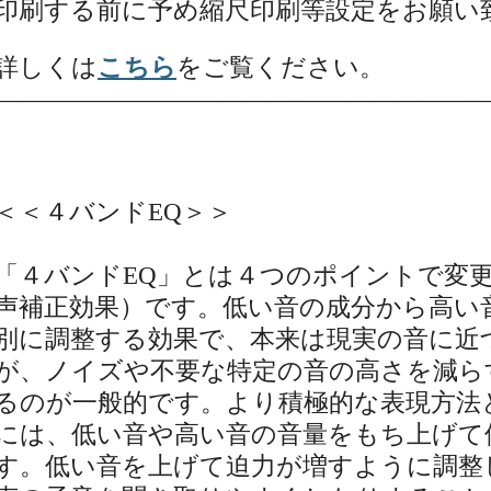
印刷する前に予め縮尺印刷等設定をお願い
詳しくは
こちら
をご覧ください。
———————————————————
＜＜４バンドEQ＞＞
「４バンドEQ」とは４つのポイントで変
声補正効果）です。低い音の成分から高い
別に調整する効果で、本来は現実の音に近
が、ノイズや不要な特定の音の高さを減ら
るのが一般的です。より積極的な表現方法
には、低い音や高い音の音量をもち上げて
す。低い音を上げて迫力が増すように調整