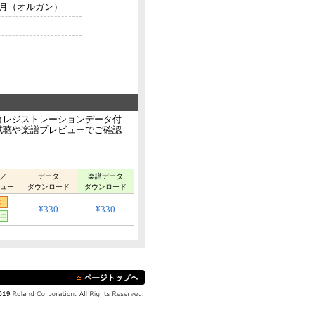
4年1月（オルガン）
（レジストレーションデータ付
試聴や楽譜プレビューでご確認
／
データ
楽譜データ
ュー
ダウンロード
ダウンロード
¥330
¥330