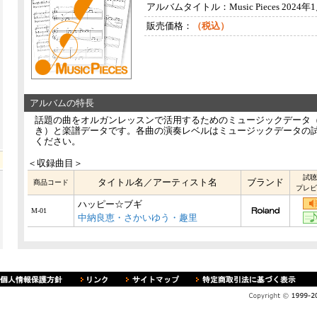
アルバムタイトル：Music Pieces 202
販売価格：
（税込）
アルバムの特長
話題の曲をオルガンレッスンで活用するためのミュージックデータ
き）と楽譜データです。各曲の演奏レベルはミュージックデータの
ください。
＜収録曲目＞
試聴
タイトル名／アーティスト名
ブランド
商品コード
プレビ
ハッピー☆ブギ
M-01
中納良恵・さかいゆう・趣里