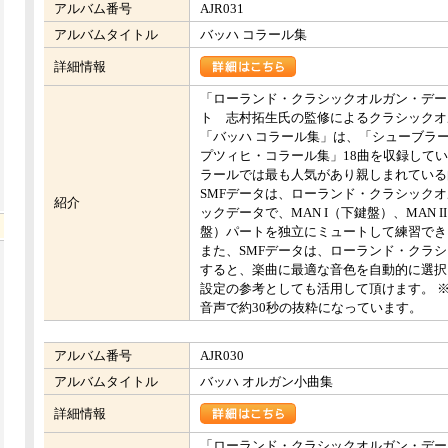
アルバム番号
AJR031
アルバムタイトル
バッハ コラール集
詳細情報
「ローランド・クラシックオルガン・デー
ト 志村拓生氏の監修によるクラシックオ
「バッハ コラール集」は、「シューブラ
プツィヒ・コラール集」18曲を収録して
ラールでは最も人気があり親しまれている
SMFデータは、ローランド・クラシックオルガ
紹介
ックデータで、MAN I（下鍵盤）、MAN I
盤）パートを独立にミュートして練習でき
また、SMFデータは、ローランド・クラシック
すると、楽曲に最適な音色を自動的に選択
設定の参考としても活用して頂けます。 ※
音声で約30秒の抜粋になっています。
アルバム番号
AJR030
アルバムタイトル
バッハ オルガン小曲集
詳細情報
「ローランド・クラシックオルガン・デー