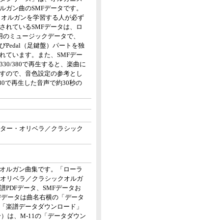
ルガン曲のSMFデータです。
クオルガンを学習する人が必ず
されているSMFデータは、ロ
80用のミュージックデータで、
よびPedal（足鍵盤）パートを独
れています。また、SMFデー
30/380で再生すると、楽曲に
すので、音色設定の参考とし
80で再生した音声で約30秒の
クター・オリベラ／クラシック
オルガン曲集です。「ローラ
・オリベラ／クラシックオルガ
PDFデータ、SMFデータお
Fデータは曲名右横の「データ
、「楽譜データダウンロード」
）は、M-11の「データダウン