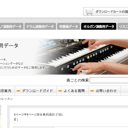
曲ごとの検索
ンレッスン
1
ページ中
1
ページ目を表示(合計:17点)
1
|