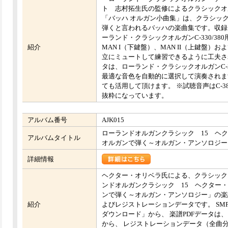
ト 志村拓生氏の監修によるクラシックオ
「バッハ オルガン小曲集」は、クラシッ
弾くと言われるバッハの楽曲集です。収録
ーランド・クラシックオルガンC-330/3
紹介
MAN I（下鍵盤）、MAN II（上鍵盤）お
立にミュートして練習できるように工夫さ
タは、ローランド・クラシックオルガンC-3
最適な音色を自動的に選択して演奏されま
ても活用して頂けます。 ※試聴音声はC-3
抜粋になっています。
アルバム番号
AJK015
ローランドオルガンクラシック 15 ヘ
アルバムタイトル
オルガンで弾く～オルガン・アンソロジー
詳細情報
ヘクター・オリベラ氏による、クラシック
ンドオルガンクラシック 15 ヘクター
ンで弾く～オルガン・アンソロジー」の楽譜
紹介
よびレジストレーションデータです。 SM
ダウンロード」から、 楽譜PDFデータは
から、 レジストレーションデータ（全曲分