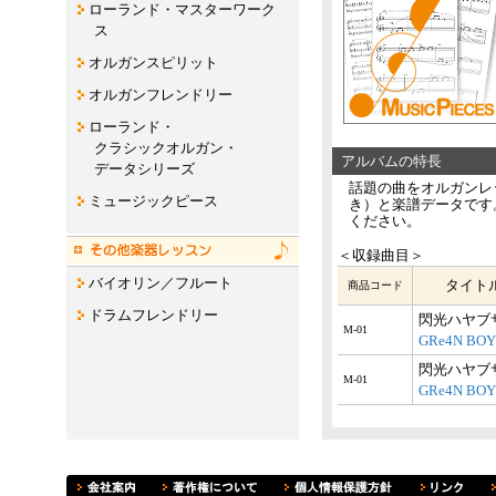
ローランド・マスターワーク
ス
オルガンスピリット
オルガンフレンドリー
ローランド・
クラシックオルガン・
アルバムの特長
データシリーズ
話題の曲をオルガンレ
ミュージックピース
き）と楽譜データです
ください。
＜収録曲目＞
バイオリン／フルート
タイト
商品コード
ドラムフレンドリー
閃光ハヤブ
M-01
GRe4N BO
閃光ハヤブ
M-01
GRe4N BO