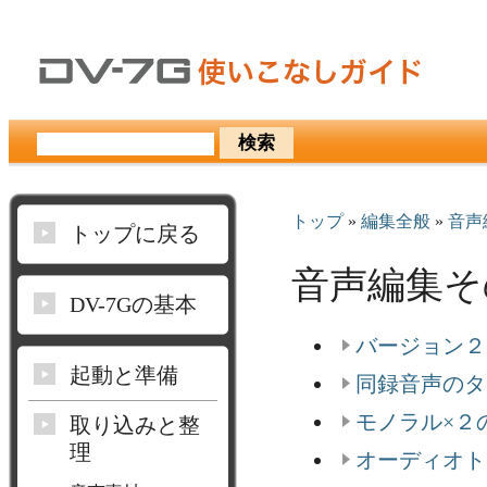
トップ
»
編集全般
»
音声
トップに戻る
音声編集そ
DV-7Gの基本
バージョン２
起動と準備
同録音声のタ
モノラル×２
取り込みと整
理
オーディオトラ