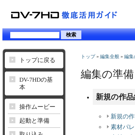
トップ
»
編集全般
»
編集
トップに戻る
編集の準備
DV-7HDの基
本
新規の作品
操作ムービー
新規の作
起動と準備
素材パレ
取り込み