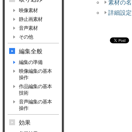
素材の名
映像素材
詳細設定
静止画素材
音声素材
その他
編集全般
編集の準備
映像編集の基本
操作
作品編集の基本
技術
音声編集の基本
操作
効果