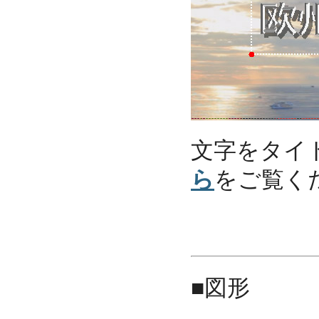
文字をタイ
ら
をご覧く
■図形