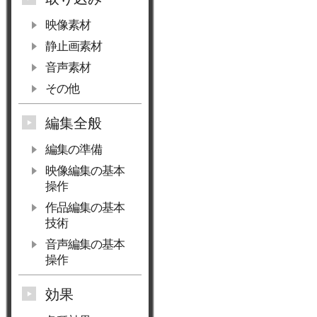
映像素材
静止画素材
音声素材
その他
編集全般
編集の準備
映像編集の基本
操作
作品編集の基本
技術
音声編集の基本
操作
効果