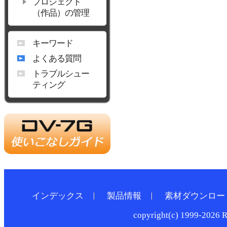
プロジェクト
（作品）の管理
キーワード
よくある質問
トラブルシュー
ティング
インデックス
製品情報
素材ダウンロー
copyright(c) 1999-2026 R