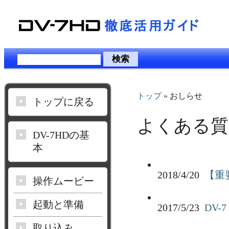
トップ
» おしらせ
トップに戻る
よくある質
DV-7HDの基
本
2018/4/20
【重
操作ムービー
起動と準備
2017/5/23
DV
取り込み