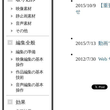
2015/10/9
【重
映像素材
せ
静止画素材
音声素材
その他
編集全般
2015/7/13
動画
編集の準備
2012/7/30
We
映像編集の基本
操作
作品編集の基本
技術
音声編集の基本
操作
効果