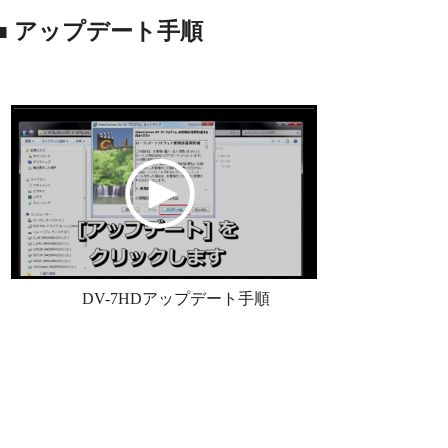
■ アップデート手順
DV-7HDアップデート手順