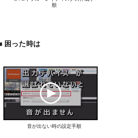
順
■
困った時は
音が出ない時の設定手順