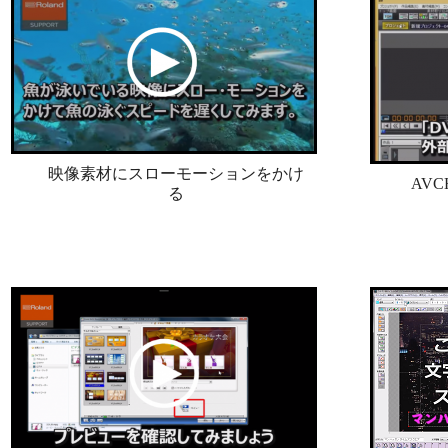
映像素材にスローモーションをかけ
AV
る