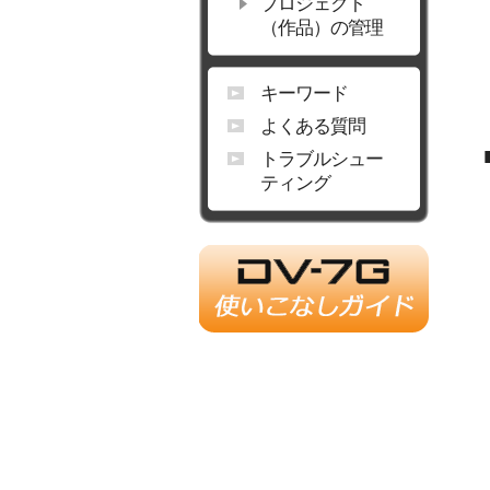
プロジェクト
（作品）の管理
キーワード
よくある質問
トラブルシュー
ティング