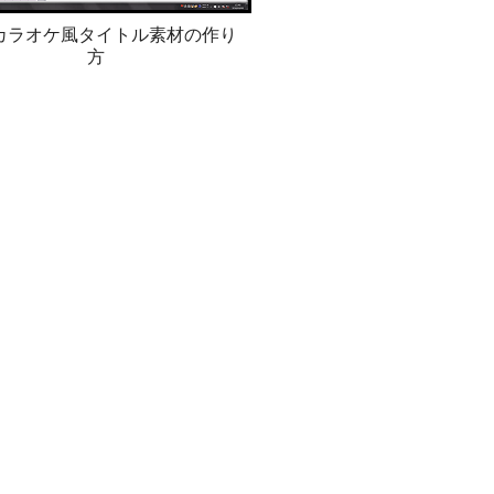
カラオケ風タイトル素材の作り
方