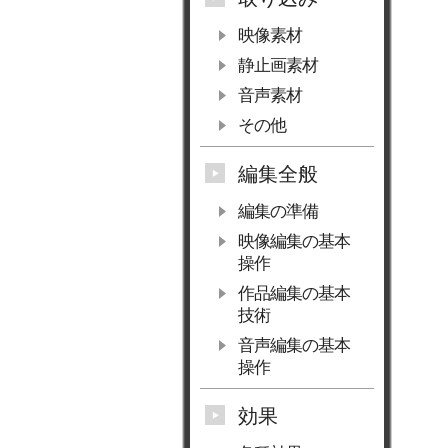
映像素材
静止画素材
音声素材
その他
編集全般
編集の準備
映像編集の基本
操作
作品編集の基本
技術
音声編集の基本
操作
効果