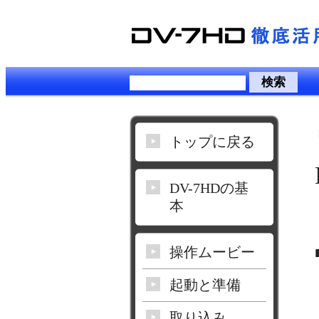
トップに戻る
DV-7HDの基
本
操作ムービー
起動と準備
取り込み