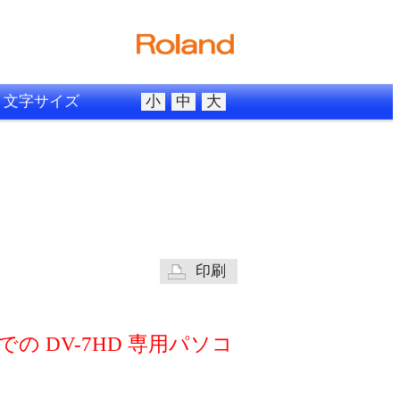
文字サイズ
小
中
大
印刷
の DV-7HD 専用パソコ