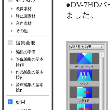
●DV-7H
映像素材
ました。
静止画素材
音声素材
その他
編集全般
編集の準備
映像編集の基本
操作
作品編集の基本
技術
音声編集の基本
操作
効果