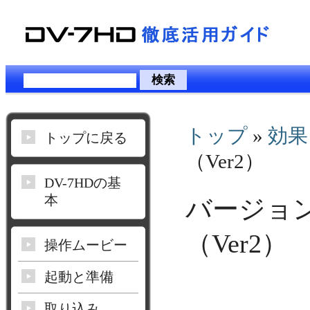
トップ
»
効果
トップに戻る
（Ver2）
DV-7HDの基
本
バージョ
（Ver2）
操作ムービー
起動と準備
取り込み