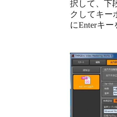
択して、下
クしてキーボ
にEnter