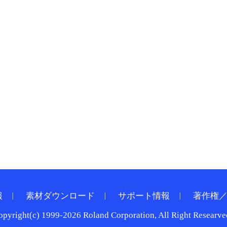
報
素材ダウンロード
サポート情報
著作権
opyright(c) 1999-2026 Roland Corporation, All Right Researve