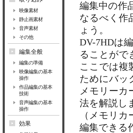
編集中の作
映像素材
なるべく作
静止画素材
ょう。
音声素材
その他
DV-7HD
編集全般
ることがで
編集の準備
ここでは複
映像編集の基本
ためにバッ
操作
作品編集の基本
メモリーカ
技術
法を解説し
音声編集の基本
操作
（メモリカー
効果
編集できる