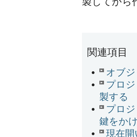
製してから
関連項目
オブジ
プロジ
製する
プロジ
鍵をか
現在開