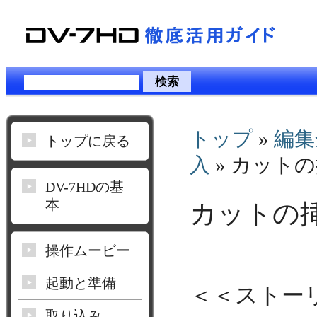
トップ
»
編集
トップに戻る
入
» カット
DV-7HDの基
本
カットの
操作ムービー
起動と準備
＜＜ストー
取り込み